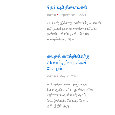
நெடுவழி நினைவுகள்
admin
September 2, 2021
பெரியார் இல்லாத மண்ணில், பெரியார்
உயிருடனிருந்த காலத்தில் பெரியார்
தன்னிடம்பேசியது போல் கால்
நுழைக்கிறார் அ.ச.
கதைத் களத்திலிருந்து
கிளைக்கும் எழுத்துக்
கோபுரம்
admin
May 21, 2021
சமீபத்தில் உலகப் புகழ்பெற்ற
இயக்குநர் அகிரா குரசேவாவின்
நேர்காணல்ஒன்றைத் தமிழ்
மொழிபெயர்ப்பில் படித்தேன்;
ஓரிடத்தில் ஒரு