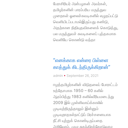
பேராசிரியர் அன்பழகன் அவர்கள்,
தமிழர்களின் பாரம்பரிய மருத்துவ
முறைகள் ஓலைச்சுவடிகளில் எழுதப்பட்டு
வெளியிடப்படாமல்இருப்பது கண்டு,
அதற்கான நிதியுதவிகளைக் கொடுத்து,
பல மருத்துவச் சுவடிகளைப் புத்தகமாக
வெளியே கொண்டு வந்தா
“எனக்காக என்ரை பிள்ளை
காத்துக் கிடந்திருக்கிறான்”
admin
September 26, 2021
ஈழத்தமிழர்களின் விடுதலைப் போராட்டம்
உத்தேசமாக 1950 – 60 களில்
ஆரம்பித்து 1983 களில்வீரியமடைந்து
2009 இல் முள்ளிவாய்க்காலில்
முடிவுற்றிருந்தாலும் இன்னும்
முடிவுறாதஉள்நாட்டுப் பிரச்சனையாக
நீட்சி யுற்றுக் கொண்டிருப்பதை
அறிவோம். முழு சுதந்திரத்தோடுவாழ