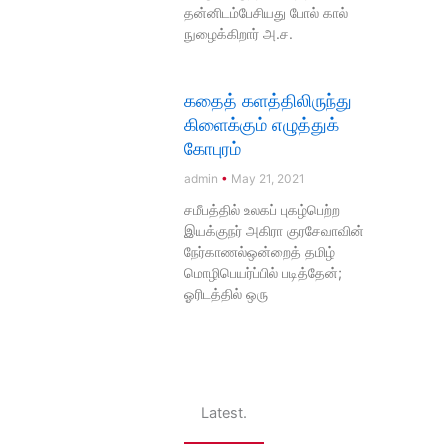
தன்னிடம்பேசியது போல் கால்
நுழைக்கிறார் அ.ச.
கதைத் களத்திலிருந்து
கிளைக்கும் எழுத்துக்
கோபுரம்
admin
May 21, 2021
சமீபத்தில் உலகப் புகழ்பெற்ற
இயக்குநர் அகிரா குரசேவாவின்
நேர்காணல்ஒன்றைத் தமிழ்
மொழிபெயர்ப்பில் படித்தேன்;
ஓரிடத்தில் ஒரு
Latest.