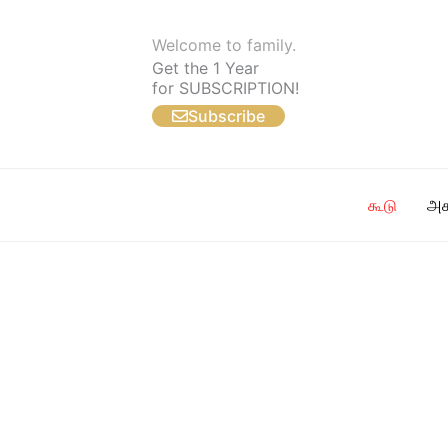
Skip
to
Welcome to family.
content
Get the 1 Year
for SUBSCRIPTION!
Subscribe
கூடு
அக