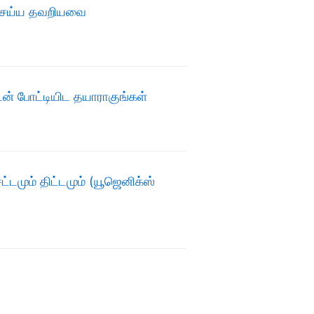
 செய்ய தவறியவை
ன் போட்டியிட தயாராகுங்கள்
சட்டமும் திட்டமும் (யூஜெனிக்ஸ்