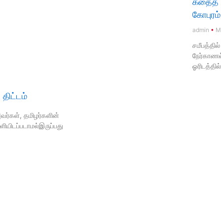
கதைத் க
கோபுரம்
admin
Ma
சமீபத்தில
நேர்காணல்
ஓரிடத்தில
திட்டம்
வர்கள், தமிழர்களின்
ளியிடப்படாமல்இருப்பது