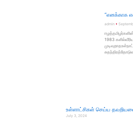
“எனக்காக என
admin
Septembe
ஈழத்தமிழர்களின
1983 களில்வீரிய
முடிவுறாதஉள்நாட
சுதந்திரத்தோடு
உள்ளாட்சிகள் செய்ய தவறிய
July 3, 2024