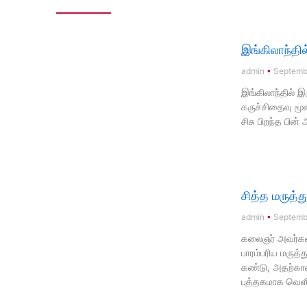
இங்கிலாந்தில
admin
Septembe
இங்கிலாந்தில் இ
கருச்சிதைவு மூ
சிசு பிறந்த பின
சித்த மருத்
admin
Septembe
கலைஞர் அவர்களி
பாரம்பரிய மருத்
கண்டு, அதற்கான
புத்தகமாக வெள