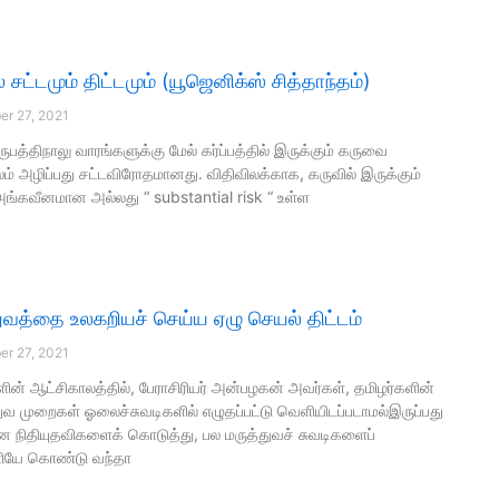
் சட்டமும் திட்டமும் (யூஜெனிக்ஸ் சித்தாந்தம்)
r 27, 2021
ருபத்திநாலு வாரங்களுக்கு மேல் கர்ப்பத்தில் இருக்கும் கருவை
லம் அழிப்பது சட்டவிரோதமானது. விதிவிலக்காக, கருவில் இருக்கும்
் அங்கவீனமான அல்லது “ substantial risk “ உள்ள
துவத்தை உலகறியச் செய்ய ஏழு செயல் திட்டம்
r 27, 2021
ன் ஆட்சிகாலத்தில், பேராசிரியர் அன்பழகன் அவர்கள், தமிழர்களின்
துவ முறைகள் ஓலைச்சுவடிகளில் எழுதப்பட்டு வெளியிடப்படாமல்இருப்பது
 நிதியுதவிகளைக் கொடுத்து, பல மருத்துவச் சுவடிகளைப்
ியே கொண்டு வந்தா