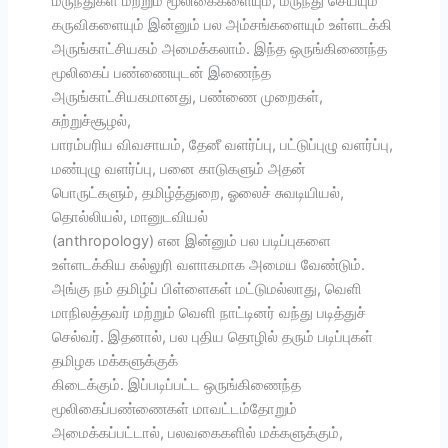
மருந்துகள் மற்றும் மூலிகைகளையும், மருந்து செய்யும்
கருவிகளையும் இன்னும் பல அம்சங்களையும் உள்ளடக்கி
அருங்காட்சியகம் அமைக்கலாம். இந்த ஒருங்கிணைந்த
மூலிகைப் பண்ணையுடன் இணைந்த
அருங்காட்சியகமானது, பண்ணை முறைகள்,
சுற்றுச்சூழல்,
பாரம்பரிய விவசாயம், தேனீ வளர்ப்பு, பட்டுப்புழு வளர்ப்பு,
மண்புழு வளர்ப்பு, பனை காடுகளும் அதன்
பொருட்களும், தமிழ்த்துறை, ஓலைச் சுவடியியல்,
தொல்லியல், மானுடவியல்
(anthropology) என இன்னும் பல படிப்புகளை
உள்ளடக்கிய கல்லுரி வளாகமாக அமைய வேண்டும்.
அங்கு நம் தமிழ்ப் பிள்ளைகள் மட்டுமல்லாது, வெளி
மாநிலத்தவர் மற்றும் வெளி நாட்டினர் வந்து படித்துச்
செல்வர். இதனால், பல புதிய தொழில் தரும் படிப்புகள்
தமிழக மக்களுக்குக்
கிடைக்கும். இப்படிப்பட்ட ஒருங்கிணைந்த
மூலிகைப்பண்ணைகள் மாவட்டம்தோறும்
அமைக்கப்பட்டால், பலவகைகளில் மக்களுக்கும்,