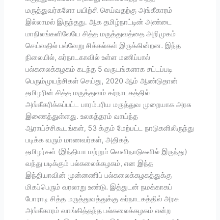
மருத்துவர்களோ பயிற்சி செய்வதற்கு அங்கீகாரம்
இல்லாமல் இருந்தது. ஆக தமிழ்நாட்டின் அண்டை
மாநிலங்களிலேயே சித்த மருத்துவத்தை அறிமுகம்
செய்வதில் பல்வேறு சிக்கல்கள் இருக்கின்றன. இந்த
நிலையில், கர்நாடகாவில் உள்ள மணிப்பால்
பல்கலைக்கழகம் கடந்த 5 வருடங்களாக சட்டப்படி
பெரும்முயற்சிகள் செய்து, 2020 ஆம் ஆண்டுதான்
தமிழரின் சித்த மருத்துவம் கர்நாடகத்தில்
அங்கீகரிக்கப்பட்ட பாரம்பரிய மருத்துவ முறையாக அரசு
இணைத்துள்ளது. உலகத்தரம் வாய்ந்த
ஆராய்ச்சிகூடங்கள், 53 க்கும் மேற்பட்ட நாடுகளிலிருந்து
படிக்க வரும் மாணவர்கள், அதிகத்
தமிழர்கள் (இந்தியா மற்றும் வெளிநாடுகளில் இருந்து)
வந்து படிக்கும் பல்கலைக்கழகம், என இந்த
இந்தியாவின் முன்னணிப் பல்கலைக்கழகத்துக்கு
மிகப்பெரும் வரலாறு உண்டு. இத்துடன் நமக்காகப்
போராடி சித்த மருத்துவத்துக்கு கர்நாடகத்தில் அரசு
அங்கீகாரம் வாங்கித்தந்த பல்கலைக்கழகம் என்ற