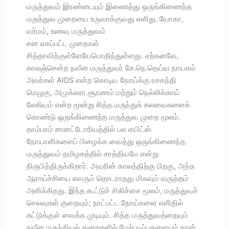
மருத்துவம் இரண்டையும் இணைத்து ஒருங்கிணைந்த
மருத்துவ முறையை உருவாக்குவது எளிது. யோகா,
வர்மம், உணவு மருத்துவம்
என ஏகப்பட்ட முறைகள்
சித்தாவிற்குள்ளேயேபொதிந்துள்ளது. ஏற்கனவே,
காலஞ்சென்ற நவீன மருத்துவர் சே.நெ.தெய்வ நாயகம்
அவர்கள் AIDS என்ற கொடிய நோய்க்கு ரசகந்தி
மெழுகு, அமுக்கரா சூரணம் மற்றும் நெல்லிக்காய்
லேகியம் என்ற மூன்று சித்த மருந்துக் கலவைகளைக்
கொண்டு ஒருங்கிணைந்த மருத்துவ முறை மூலம்.
தாம்பரம் சானட்டோரியத்தில் பல எயிட்ஸ்
நோயாளிகளைப் பிழைக்க வைத்து ஒருங்கிணைந்த
மருத்துவம் தமிழகத்தில் சாத்தியமே என்று
நிரூபித்திருக்கிறார். அவரின் காலத்திற்கு பிறகு, அந்த
ஆராய்ச்சியை எவரும் தொடராதது மிகவும் வருத்தம்
அளிக்கிறது. இந்த கூட்டுச் சிகிச்சை மூலம், மருத்துவச்
செலவுகள் குறையும்; நாட்பட்ட நோய்களை எளிதில்
கட்டுக்குள் வைக்க முடியும். சித்த மருத்துவத்தையும்
நவீன மருந்தியல் துறைகளில் மேற்படிப்புகளையும் நான்