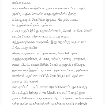
காப்பதற்காக
உருவாக்கிய வாழ்வியல் முறையைக் கடைபிடிப்பதன்
மூலம், அதிக செலவில்லாத ஆரோக்கியத்தை
மக்களுக்குக் கொடுக்க முடியும். மேலும், பணம்
பெற்றுக்கொள்ளும் படுக்கை
அறைகளும் இங்கு உருவாக்கினால், வெளி மாநில, வெளி
நாட்டு நோயாளிகளையும் நாம் மருத்துவ
சுற்றுலாவுக்காக கவரலாம், இது அரசுக்கு வருமானம்.
அதே கல்லூரியில்,
சித்த மருத்துவம் மட்டுமல்லாது, செவிலியர்கள்,
மருந்தாளுனர்கள், யோகா, வர்மம், உணவு முறைகள்,
தாவரவியல், கவுன்சிலிங், நோய் வருமுன் தடுப்பது,
துணை மருத்துவப் படிப்புகள், மூலிகையியல், மூலிகை
வணிகம், மூலிகை உயிரித் தொழில்நுட்பம், மூலிகை
மருந்து ஆராய்ச்சி
என ஏகப்பட்ட படிப்புகளை ஆரம்பிக்கலாம். ஒவ்வொரு
நோய்க்கும் Integrative Medicine கூட்டு மருத்துவ
முறை சிகிச்சைப் படிப்புகளை ஆரம்பித்தால், உலகெங்கும்
உள்ள நவீன மருத்துவர்கள், மருத்துவ உதவியாளர்கள்