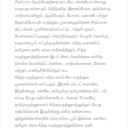
சிறப்பாக ஆயுர்வேதத்தை நாடறிய, உலகறியச் செய்து
வருவது எல்லாரும் அறிந்ததே. இதைப்போல, ஒவ்வொரு
மாநிலங்களிலும் ஆயுர்வேதம், யோகா, யுனானி மற்றும்
ஹோமியோபதி மருத்துவ முறைகளுக்கென சிறப்பான
திட்டங்கள் முன்னெடுக்கப்பட்டு , அதன் மூலம் ,
வேலைவாய்ப்புகளும், தொழில்களும், பெருகி அரசுக்கு
வருமானமும் ஈட்டித்தருகின்றன. அந்த வகையில்,
தமிழகம் தவிர எந்த மாநிலத்திலும், சித்த
மருத்துவத்திற்கான இடம் கிடைக்கவில்லை என்றே
சொல்ல வேண்டும். அண்டை மாநிலங்களான, கேரளா
மற்றும் பாண்டிச்சேரியிலும் கூட
சித்த மருத்துவம் மற்ற பாரம்பரிய மருத்துவ
முறைகளைக் காட்டிலும், இரண்டாம் பட்சமாகவே
இருக்கிறது. எனவே, தமிழுக்கு தமிழகத்தை விட்டால்
எப்படி வேறு கதியில்லையோ, அதைப் போலவே,
தமிழ்மருத்துவமாம் சித்தமருத்துவத்துக்கும் வேறு
கதியில்லாமல் இருக்கிறது என்ற உண்மையை
ஒத்துக்கொள்வதில் எந்த சங்கடமும் இல்லை. எனவே,
தமிழக அரசு சித்த மருத்துவத்துக்கென தனி