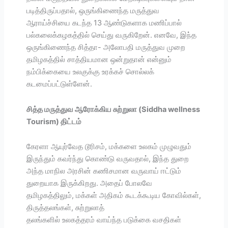
படித்திருப்பதால், ஒருங்கிணைந்த மருத்துவ
ஆராய்ச்சியை கடந்த 13 ஆண்டுகளாக மணிப்பால்
பல்கலைக்கழகத்தில் செய்து வருகிறேன். எனவே, இந்த
ஒருங்கிணைந்த சித்தா- அலோபதி மருத்துவ முறை
தமிழகத்தில் சாத்தியமான ஒன்றுதான் என்னும்
நம்பிக்கையை உலகுக்கு உரக்கச் சொல்லக்
கடமைப்பட்டுள்ளேன்.
சித்த மருத்துவ ஆரோக்கிய சுற்றுலா (Siddha wellness
Tourism) திட்டம்
கேரளா ஆயுர்வேத டூரிசம், மக்களை உலகம் முழுவதும்
இருந்தும் கவர்ந்து கொண்டு வருவதால், இந்த துறை
அந்த மாநில அரசின் கணிசமான வருவாய் ஈட்டும்
துறையாக இருக்கிறது. அதைப் போலவே
தமிழகத்திலும், மக்கள் அதிகம் கூடக்கூடிய கோவில்கள்,
திருத்தலங்கள், சுற்றுலாத்
தலங்களில் உலகத்தரம் வாய்ந்த படுக்கை வசதிகள்