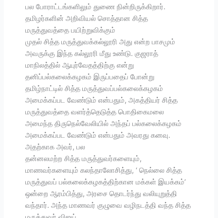
பல போராட்டங்களிலும் துணை நின்றிருக்கிறார்.
தமிழர்களின் அறிவியல் சொத்தான சித்த
மருத்துவத்தை பயிற்றுவிக்கும்
முதல் சித்த மருத்துவக்கல்லூரி அது என்ற பாசமும்
அவருக்கு இந்த கல்லூரி மீது உண்டு. குஜராத்
மாநிலத்தில் ஆயுர்வேதத்திற்கு என்று
தனிப்பல்கலைக்கழகம் இருப்பதைப் போன்று
தமிழ்நாட்டில் சித்த மருத்துவப்பல்கலைக்கழகம்
அமைக்கப்பட வேண்டும் என்பதும், அகத்தியர் சித்த
மருத்துவத்தை வளர்த்தெடுத்த பொதிகைமலை
அமைந்த திருநெல்வேலியில் அந்தப் பல்கலைக்கழகம்
அமைக்கப்பட வேண்டும் என்பதும் அவரது கனவு.
அதற்காக அவர், பல
தன்னலமற்ற சித்த மருத்துவர்களையும்,
மாணவர்களையும் கலந்தாலோசித்து, ‘ நெல்லை சித்த
மருத்துவப் பல்கலைக்கழகத்திற்கான மக்கள் இயக்கம்’
ஒன்றை ஆரம்பித்து, அரசை தொடர்ந்து வலியுறுத்தி
வந்தார். அந்த மாணவர் குழுவை வழிநடத்தி வந்த சித்த
மருத்துவர் விஜய்