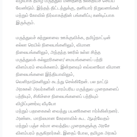
வழியாக தமிழ் மருத்துவ மணத்தை உலகறியச் செய்ய
வேண்டும். இந்தத் திட்டத்துக்கு, தனியார் நிறுவனங்கள்
மற்றும் கோவில் நிர்வாகத்தின் பங்களிப்பு கண்டிப்பாக
இருக்கும்.
மருத்துவச் சுற்றுலாவை ஊக்குவிக்க, தமிழ்நாட்டின்
எல்லா ரெயில் நிலையங்களிலும், விமான
நிலையங்களிலும், அந்தந்த ஊரில் உள்ள சித்த
மருத்துவக் கல்லூரிகளை/ மையங்களைப் பற்றி
விளம்பரம் வைக்கலாம். இன்றளவும் எவ்வளவோ விமான
நிலையங்களை இந்தியாவிலும்,
வெளிநாடுகளிலும் கடந்து செல்கிறேன். பல நாட்டு
அரசுகள் அவர்களின் பாரம்பரிய மருத்துவ முறைகளைப்
பற்றியும், சிகிச்சை நிலையங்களைப் பற்றியும்
விழிப்புணர்வு வீடியோ
மற்றும் பதாகைகள் வைத்து பயணிகளை ஈர்க்கின்றனர்.
அண்டை மாநிலமான கேரளாவில் கூட ஆயுர்வேதம்
மற்றும் பஞ்ச கர்மா வைத்திய முறைகளுக்கு அரசே
விளம்பரம் தருகிறார்கள். இதைப் போல, தமிழக அரசும்