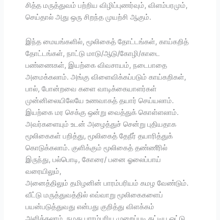
சித்த மருத்துவம் பற்றிய விழிப்புணர்வும், விளம்பரமும்,
செய்தால் அது ஒரு சிறந்த முயற்சி ஆகும்.
இந்த மையங்களில், மூலிகைத் தோட்டங்கள், காய்கறித்
தோட்டங்கள், நாட்டு மாடு/ஆடு/கோழி/காடை
பண்ணைகள், இயற்கை விவசாயம், நடைபாதை
அமைக்கலாம். அங்கு விளைவிக்கப்படும் காய்கறிகள்,
பால், போன்றவை களை வாடிக்கையாளர்கள்
முன்னிலையிலேயே உணவாகத் தயார் செய்யலாம்.
இயற்கை மர செக்கு ஒன்று வைத்துக் கொள்ளலாம்.
அவர்களையும் உடன் அழைத்துச் சென்று புதியதாக
மூலிகைகள் பறித்து, மூலிகைத் தேநீர் தயாரித்துக்
கொடுக்கலாம். குளிக்கும் மூலிகைத் தண்ணீரில்
இருந்து, பல்பொடி, கோரை/ பனை ஓலைப்பாய்
வரையிலும்,
அனைத்திலும் தமிழனின் பாரம்பரியம் கமழ வேண்டும்.
வீட்டு மருத்துவத்தில் எவ்வாறு மூலிகைகளைப்
பயன்படுத்துவது என்பது குறித்து விளக்கம்
அளிக்கலாம். நமது பாரம்பரிய முறைப்படி கட்டிய ஓட்டு