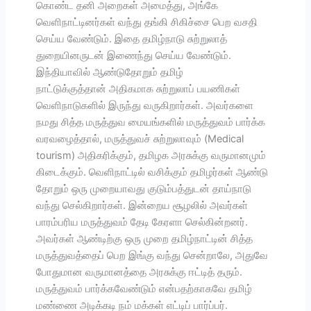
கொண்ட தனி அறைகள் அமைத்து, அங்கே
வெளிநாட்டினர்கள் வந்து தங்கி சிகிச்சை பெற வசதி
செய்ய வேண்டும். இதை தமிழ்நாடு சுற்றுலாத்
துறையினருடன் இணைந்து செய்ய வேண்டும்.
இந்தியாவில் ஆண்டுதோறும் தமிழ்
நாட்டுக்குத்தான் அதிகமாக சுற்றுலாப் பயணிகள்
வெளிநாடுகளில் இருந்து வருகிறார்கள். அவர்களை
நமது சித்த மருத்துவ மையங்களில் மருத்துவம் பார்க்க
வரவழைத்தால், மருத்துவச் சுற்றுலாவும் (Medical
tourism) அதிகரிக்கும், தமிழக அரசுக்கு வருமானமும்
கிடைக்கும். வெளிநாட்டில் வசிக்கும் தமிழர்கள் ஆண்டு
தோறும் ஒரு முறையாவது குடும்பத்துடன் தாய்நாடு
வந்து செல்கிறார்கள். இன்றைய சூழலில் அவர்கள்
பாரம்பரிய மருத்துவம் தேடி கேரளா செல்கின்றனர்.
அவர்கள் ஆண்டிற்கு ஒரு முறை தமிழ்நாட்டின் சித்த
மருத்துவத்தைப் பெற இங்கு வந்து சென்றாலே, அதுவே
போதுமான வருமானத்தை அரசுக்கு ஈட்டித் தரும்.
மருத்துவம் பார்க்கவேண்டும் என்பதற்காகவே தமிழ்
மண்ணை அடிக்கடி நம் மக்கள் எட்டிப் பார்ப்பர்.