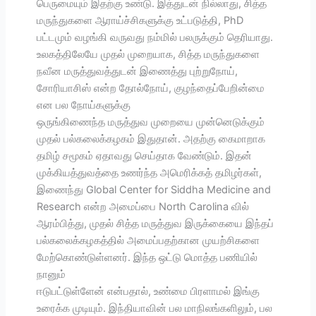
பெருமையும் இதற்கு உண்டு. இத்துடன் நில்லாது, சித்த
மருந்துகளை ஆராய்ச்சிகளுக்கு உட்படுத்தி, PhD
பட்டமும் வழங்கி வருவது நம்மில் பலருக்கும் தெரியாது.
உலகத்திலேயே முதல் முறையாக, சித்த மருந்துகளை
நவீன மருத்துவத்துடன் இணைத்து புற்றுநோய்,
சோரியாசிஸ் என்ற தோல்நோய், குழந்தைப்பேறின்மை
என பல நோய்களுக்கு
ஒருங்கிணைந்த மருத்துவ முறையை முன்னெடுக்கும்
முதல் பல்கலைக்கழகம் இதுதான். அதற்கு கைமாறாக
தமிழ் சமூகம் ஏதாவது செய்தாக வேண்டும். இதன்
முக்கியத்துவத்தை உணர்ந்த அமெரிக்கத் தமிழர்கள்,
இணைந்து Global Center for Siddha Medicine and
Research என்ற அமைப்பை North Carolina வில்
ஆரம்பித்து, முதல் சித்த மருத்துவ இருக்கையை இந்தப்
பல்கலைக்கழகத்தில் அமைப்பதற்கான முயற்சிகளை
மேற்கொண்டுள்ளனர். இந்த ஒட்டு மொத்த பணியில்
நானும்
ஈடுபட்டுள்ளேன் என்பதால், உண்மை பிரளாமல் இங்கு
உரைக்க முடியும். இந்தியாவின் பல மாநிலங்களிலும், பல