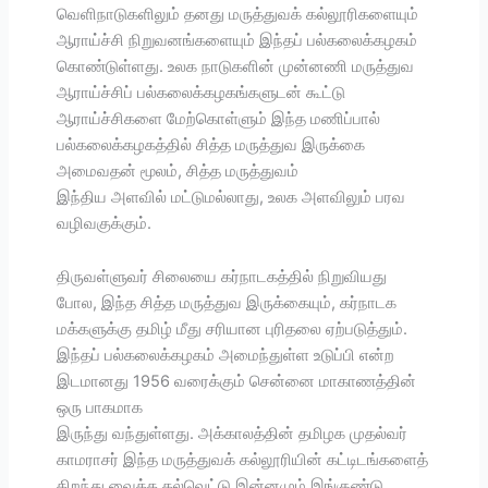
வெளிநாடுகளிலும் தனது மருத்துவக் கல்லூரிகளையும்
ஆராய்ச்சி நிறுவனங்களையும் இந்தப் பல்கலைக்கழகம்
கொண்டுள்ளது. உலக நாடுகளின் முன்னணி மருத்துவ
ஆராய்ச்சிப் பல்கலைக்கழகங்களுடன் கூட்டு
ஆராய்ச்சிகளை மேற்கொள்ளும் இந்த மணிப்பால்
பல்கலைக்கழகத்தில் சித்த மருத்துவ இருக்கை
அமைவதன் மூலம், சித்த மருத்துவம்
இந்திய அளவில் மட்டுமல்லாது, உலக அளவிலும் பரவ
வழிவகுக்கும்.
திருவள்ளுவர் சிலையை கர்நாடகத்தில் நிறுவியது
போல, இந்த சித்த மருத்துவ இருக்கையும், கர்நாடக
மக்களுக்கு தமிழ் மீது சரியான புரிதலை ஏற்படுத்தும்.
இந்தப் பல்கலைக்கழகம் அமைந்துள்ள உடுப்பி என்ற
இடமானது 1956 வரைக்கும் சென்னை மாகாணத்தின்
ஒரு பாகமாக
இருந்து வந்துள்ளது. அக்காலத்தின் தமிழக முதல்வர்
காமராசர் இந்த மருத்துவக் கல்லூரியின் கட்டிடங்களைத்
திறந்து வைத்த கல்வெட்டு இன்னமும் இங்குண்டு.