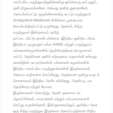
பாரம்பரிய மருத்துவத்துக்கென்று ஒவ்வொரு நாட்டிலும்,
தனி நிறுவனங்களோ அல்லது தனித் துறைகளோ
அமைக்கப்பட்டு, ஒருங்கிணைந்த கூட்டு மருத்துவச்
(Integrative Medicine) சிகிச்சை முறையாக
செயல்படுத்தப்பட்டு வருகிறது. ஆனால், சித்த
மருத்துவம் இன்றளவும், தமிழ்
நாட்டை விட்டு தாண்டவில்லை. இந்திய ஒன்றிய அரசு,
இந்தியா முழுவதும் உள்ள AIIMS மற்றும் மருத்துவப்
பல்கலைக்கழகங்களில் ஆயுர்வேதத்தை வெகுவாகப்
பரப்பி, அதற்கென தனிச் சந்தையை உருவாக்கி உள்ளது.
உலகத்தின் பல நாடுகளின் பல்கலைக் கழகங்களில்
இந்திய பாரம்பரிய மருத்துவங்களின் இருக்கைகள்
அமைய வழிவகை செய்கிறது, அதற்கான மூன்று வருடச்
செலவையும் இந்திய அரசே ஏற்கிறது. அதன்படி, பல
ஆயுர்வேத மற்றும் யோகா
இருக்கைகள் அமைத்து, அதன் மூலமாக பல
ஆராய்ச்சிகள், மாநாடுகள் மற்றும் பரப்புரைகளைச்
செய்து வருகின்றனர். இன்றுவரையிலும், ஒன்றிய அரசு
ஒரு சித்த மருத்துவ இருக்கை அமைப்பதற்கான சிறிய