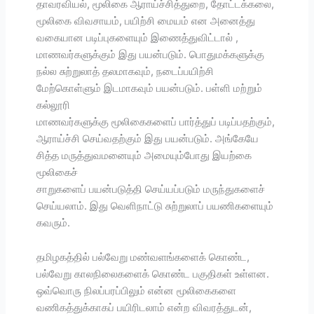
தாவரவியல், மூலிகை ஆராய்ச்சித்துறை, தோட்டக்கலை,
மூலிகை விவசாயம், பயிற்சி மையம் என அனைத்து
வகையான படிப்புகளையும் இணைத்துவிட்டால் ,
மாணவர்களுக்கும் இது பயன்படும். பொதுமக்களுக்கு
நல்ல சுற்றுலாத் தலமாகவும், நடைப்பயிற்சி
மேற்கொள்ளும் இடமாகவும் பயன்படும். பள்ளி மற்றும்
கல்லூரி
மாணவர்களுக்கு மூலிகைகளைப் பார்த்துப் படிப்பதற்கும்,
ஆராய்ச்சி செய்வதற்கும் இது பயன்படும். அங்கேயே
சித்த மருத்துவமனையும் அமையும்போது இயற்கை
மூலிகைச்
சாறுகளைப் பயன்படுத்தி செய்யப்படும் மருந்துகளைச்
செய்யலாம். இது வெளிநாட்டு சுற்றுலாப் பயணிகளையும்
கவரும்.
தமிழகத்தில் பல்வேறு மண்வளங்களைக் கொண்ட,
பல்வேறு காலநிலைகளைக் கொண்ட பகுதிகள் உள்ளன.
ஒவ்வொரு நிலப்பரப்பிலும் என்ன மூலிகைகளை
வணிகத்துக்காகப் பயிரிடலாம் என்ற விவரத்துடன்,