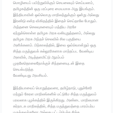
மொழியைப் பயிற்றுவிக்கும் செயலையும் செய்யலாம்,
தமிழகத்தின் ஒரு பரப்புரை மையமாக அது இயங்கும்.
இந்தியாவின் ஒவ்வொரு மாநிலத்துக்கும் ஒன்று அல்லது
இரண்டு என்ற விகிதத்தில் இதைச் செய்தாலே போதும்.
அத்தனை செலவுகளையும் மத்திய அரசே
ஏற்றுக்கொள்ள தமிழக அரசு வலியுறுத்தலாம், அல்லது
தமிழக அரசு அந்தச் செலவில் சில பகுதியை
அளிக்கலாம். பிற்காலத்தில், இவை ஒவ்வொன்றும் ஒரு
சித்த மருத்துவக் கல்லூரிகளாக மாற்றப்பட வேண்டிய
அளவில், அடித்தளமிட்டு ஆரம்பம்
முதலேதொலைநோக்குச் சிந்தனையுடன் இதை
செயல்படுத்த
வேண்டியது அவசியம்.
இந்தியாவைப் பொறுத்தவரை, தமிழ்நாடு, புதுச்சேரி
மற்றும் கேரள மாநிலங்களில் மட்டுமே சித்த மருத்துவம்
பரவலாக புழக்கத்தில் இருக்கிறது. அண்டை மாநிலமான
கர்நாடக மாநிலத்தில், சித்த மருத்துவத்தை பாரம்பர்ய
மருத்துவர்களோ அல்லது பட்டம்பெற்ற சித்த