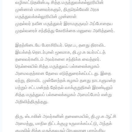
வழிகாட்டுதலின்படி சித்த மருத்துவக்கல்லூரியின்
முன்னாள் மாணவர்களும், திருநெல்வேலி அரசு
மருத்துவக்கல்லூரியின் முன்னாள்
முதல்வர் நவீன மருத்துவர் இராமகுருவும் அப்போதைய
முதல்வரைச் சந்தித்து கோரிக்கை மனுவை அளித்தனர்.
இதற்கிடையே பேராசிரியர். தொ.ப, தனது திராவிட
இயக்கத் தொடர்புகள் மூலமாக, தி.மு.க உயர்மட்டத்
தலைவர்களிடம் அவர்களை சந்திக்க வைத்தார்.
நெல்லையில் சித்த மருத்துவப் பல்கலைக்கழகம்
அமைவதற்கான தேவை எடுத்துரைக்கப்பட்டது. இதை
ஏற்று, திராவிட முன்னேற்றக் கழகம் தனது நாடாளுமன்ற
மற்றும் சட்டமன்றத் தேர்தல் வாக்குறுதிகள் இரண்டிலும்
சித்த மருத்துவப் பல்கலைக்கழகம் அமைப்போம் என்று
அறிவித்திருந்தது.
திரு. ஸ்டாலின் அவர்களின் தலைமையில், தி.மு.க ஆட்சி
அமைத்து, மாநில திட்டக்குழு உருவாக்கப்பட்டு, அந்தக்
குழுவில் சித்த மருத்துவரும் பிரபலமான பாரம்பரிய